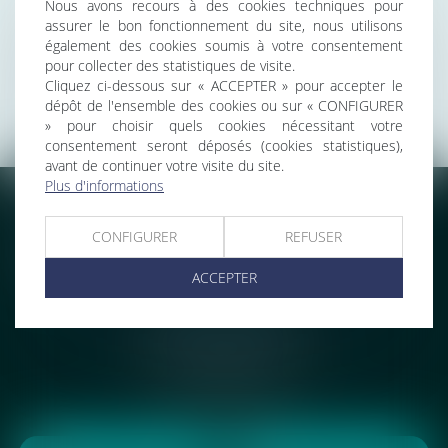
Nous avons recours à des cookies techniques pour
CONTACT
assurer le bon fonctionnement du site, nous utilisons
également des cookies soumis à votre consentement
PLAN DU SITE
pour collecter des statistiques de visite.
MENTIONS LÉGALES
Cliquez ci-dessous sur « ACCEPTER » pour accepter le
dépôt de l'ensemble des cookies ou sur « CONFIGURER
HONORAIRES
» pour choisir quels cookies nécessitant votre
consentement seront déposés (cookies statistiques),
avant de continuer votre visite du site.
Plus d'informations
Accueil
Solutions
L'actu
Contact
CONFIGURER
REFUSER
Plan du site
Mentions légales
Honoraires
Articles
ACCEPTER
DENOT AVOCATS
6 rue Jean de la Fontaine
75016 PARIS
Tél :
01 75 77 71 54