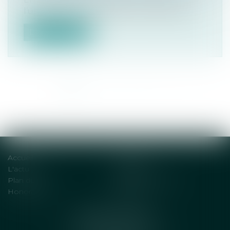
l’usucapion (ou prescription acquisitive...
Lire la suite
<<
<
1
2
3
4
5
6
7
...
>
>>
Accueil
Solutions
L'actu
Contact
Plan du site
Mentions légales
Honoraires
Articles
DENOT AVOCATS