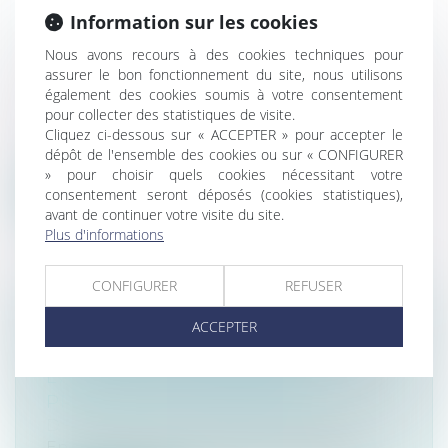
IL OBTIENT LA BAISSE DE SON
Information sur les cookies
LOYER RUE DE RIVOLI FAUTE DE
Nous avons recours à des cookies techniques pour
CLIENTÈLE : UN EXEMPLE À SUIVRE
assurer le bon fonctionnement du site, nous utilisons
?
également des cookies soumis à votre consentement
Droit commercial
/
Baux commerciaux
pour collecter des statistiques de visite.
Un commerçant de la rue de Rivoli a
Cliquez ci-dessous sur « ACCEPTER » pour accepter le
dépôt de l'ensemble des cookies ou sur « CONFIGURER
réussi à obtenir une baisse de loyer de l...
» pour choisir quels cookies nécessitant votre
consentement seront déposés (cookies statistiques),
Lire la suite
avant de continuer votre visite du site.
Plus d'informations
CONFIGURER
REFUSER
EXAMEN NÉCESSAIRE DES
ACCEPTER
TÉMOIGNAGES CONTENUS DANS
L’ACTE DE NOTORIÉTÉ POUR
PROUVER UN USUCAPION
Droit immobilier
/
Droit de la propriété
En matière de propriété immobilière,