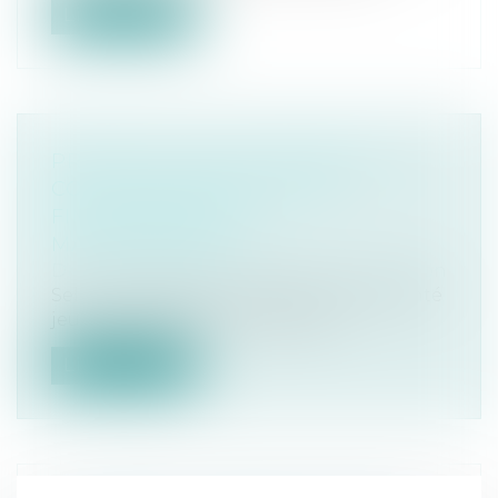
Lire la suite
PROJET DE LOI DE FINANCES : LE
COUP DE MASSUE SUR LE
FINANCEMENT DE
MAPRIMERÉNOV'
Droit immobilier
/
Droit de la construction
Selon le projet de loi de finances présenté
jeudi, la subvention versée par l...
Lire la suite