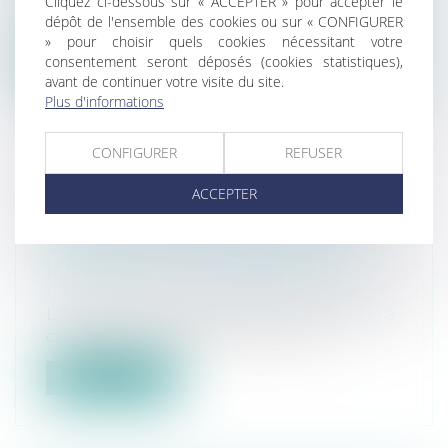
Cliquez ci-dessous sur « ACCEPTER » pour accepter le
dépôt de l'ensemble des cookies ou sur « CONFIGURER
cassation considère, en matière d...
» pour choisir quels cookies nécessitant votre
consentement seront déposés (cookies statistiques),
Lire la suite
avant de continuer votre visite du site.
Plus d'informations
CONFIGURER
REFUSER
ACTION EN REMBOURSEMENT DE
ACCEPTER
CELUI QUI A CONSTRUIT SUR LE
TERRAIN D'AUTRUI AVEC DES
MATÉRIAUX LUI APPARTENANT
Droit immobilier
/
Droit de la propriété
L'action en remboursement de celui qui a
construit sur le terrain d'autrui av...
Lire la suite