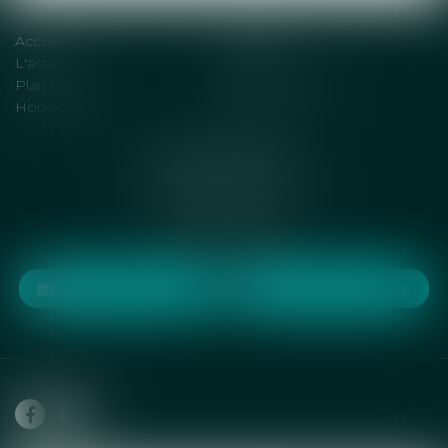
Accueil
Solutions
L'actu
Contact
Plan du site
Mentions légales
Honoraires
Articles
DENOT AVOCATS
6 rue Jean de la Fontaine
75016 PARIS
Tél :
01 75 77 71 54
NOUS CONTACTER
NOUS LOCALISER