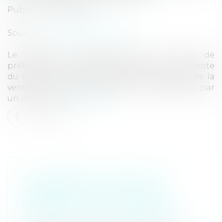
Publié le :
24/10/2023
Source :
open.lefebvre-dalloz.fr
Le locataire commercial, dont le droit de
préférence n’a pas été respecté lors de la vente
du local loué, peut demander l’annulation de la
vente, même après que ce local a été détruit par
un incendie...
Lire la suite
LA VIOLATION DU DROIT DE
PRÉFÉRENCE DU LOCATAIRE
COMMERCIAL SANCTIONNÉE,
MÊME SI LE LOCAL EST DÉTRUIT