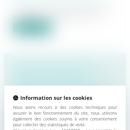
Droit commercial
/
Baux commerciaux
Le locataire commercial, dont le droit de
préférence n’a pas été respecté lor...
Lire la suite
CONGÉ POUR MOTIF RÉEL ET
SÉRIEUX DÉLIVRÉ PAR LE
BAILLEUR : LES ÉLÉMENTS DE
PREUVE POSTÉRIEURS À LA
DÉLIVRANCE DU CONGÉ PEUVENT
Information sur les cookies
ÊTRE APPRÉCIÉS POUR JUSTIFIER
Nous avons recours à des cookies techniques pour
DES INTENTIONS DU BAILLEUR | LE
assurer le bon fonctionnement du site, nous utilisons
MAG JURIDIQUE
également des cookies soumis à votre consentement
Droit immobilier
/
Baux d'habitation
pour collecter des statistiques de visite.
Par un arrêt du 12 octobre 2023, la Cour de