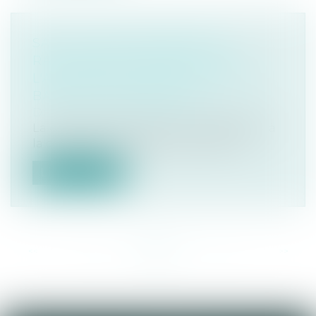
SAUF CLAUSE EXPRESSE, LE
RAVALEMENT PRESCRIT PAR
L'ADMINISTRATION PÈSE SUR LE
BAILLEUR COMMERCIAL
Droit commercial
/
Baux commerciaux
La clause du bail mettant le ravalement à
la charge du locataire commercial n...
Lire la suite
<<
<
...
16
17
18
19
20
21
22
...
>
>>