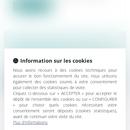
Lire la suite
QUE RETROUVE T-ON DANS LE
NOUVEAU DPE ?
Droit immobilier
/
Droit de la construction
Information sur les cookies
La méthode d’établissement ainsi que le
Nous avons recours à des cookies techniques pour
contenu du DPE ont été modifiés afin...
assurer le bon fonctionnement du site, nous utilisons
également des cookies soumis à votre consentement
Lire la suite
pour collecter des statistiques de visite.
Cliquez ci-dessous sur « ACCEPTER » pour accepter le
dépôt de l'ensemble des cookies ou sur « CONFIGURER
» pour choisir quels cookies nécessitant votre
consentement seront déposés (cookies statistiques),
avant de continuer votre visite du site.
DES CHANGEMENTS À VENIR POUR
Plus d'informations
LES PROPRIÉTAIRES EN 2022