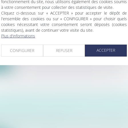
fonctionnement du site, nous utilisons également des cookies soumis
à votre consentement pour collecter des statistiques de visite.
Cliquez ci-dessous sur « ACCEPTER » pour accepter le dépôt de
l'ensemble des cookies ou sur « CONFIGURER » pour choisir quels
cookies nécessitant votre consentement seront déposés (cookies
NT LA BAISSE DE SON LOYER RUE DE RIVOLI
statistiques), avant de continuer votre visite du site.
E : UN EXEMPLE À SUIVRE ?
Plus d'informations
ercial
/
Baux commerciaux
nt de la rue de Rivoli a réussi à obtenir une baisse 
ACCEPTER
CONFIGURER
REFUSER
ite
NÉCESSAIRE DES TÉMOIGNAGES CONTENUS
DE NOTORIÉTÉ POUR PROUVER UN USUCAPI
bilier
/
Droit de la propriété
de propriété immobilière, l’usucapion (ou prescripti