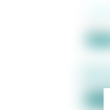
FOUILLE
DE PROPR
Droit immo
Des particu
prat...
Lire la su
PROJET D
FINANCE
Droit immo
Selon le pro
Lire la su