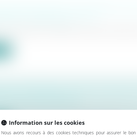
S ARCHÉOLOGIQUES SUR UN TERRAIN PRIVÉ,
IÉTÉ ET PARTAGE AVEC L’ÉTAT
bilier
/
Droit de la propriété
liers soupçonnant la présence de pièces antiques ava
ite
E LOI DE FINANCES : LE COUP DE MASSUE 
MENT DE MAPRIMERÉNOV'
bilier
/
Droit de la construction
jet de loi de finances présenté jeudi, la subvention vers
Information sur les cookies
ite
Nous avons recours à des cookies techniques pour assurer le bon