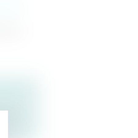
 DROIT
ient fait
SUR LE
ée par l...