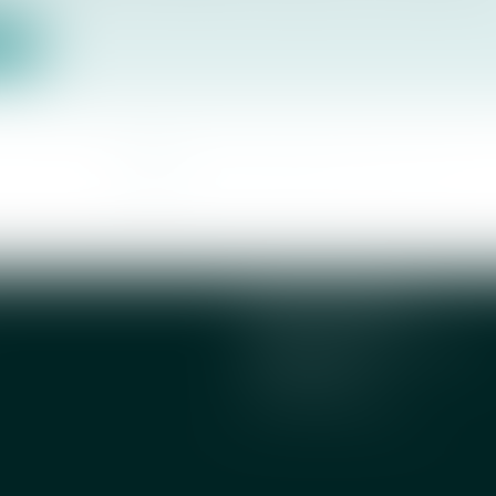
.
ite
<<
<
1
2
3
4
5
6
7
...
>
>>
DENOT AVOCATS
6 rue Jean de la Fontaine
75016 PARIS
Tél :
01 75 77 71 54