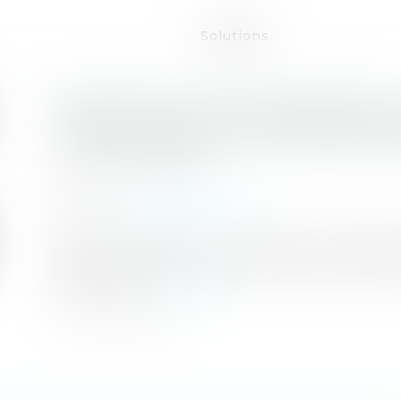
Solutions
PROJET DE LOI DE FINANCES :
FINANCEMENT DE MAPRIMERÉ
Publié le :
23/10/2024
Source :
www.batirama.com
Selon le projet de loi de finances présenté
financer MaPrimerénov' s'élèvera à 2,3 milliar
pour 2024...
Lire la suite