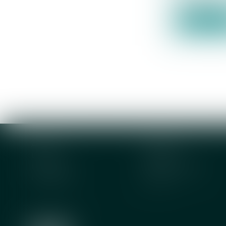
acquisitive..
Lire la su
Accueil
Solutions
L'actu
Contact
Plan du site
Mentions légales
Honoraires
Articles