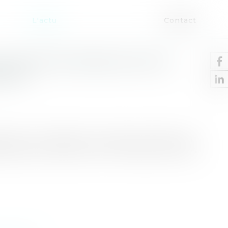
L'actu
Contact
 LE COUP DE MASSUE SUR LE
NOV'
 jeudi, la subvention versée par l'État pour
ds d'euros en 2025, contre 4 milliards annoncés