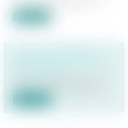
modifie les délais judiciaires et l’e...
Lire la suite
COVID-19 : LES ASSEMBLEES
GENERALES DE COPROPRIETE EN
VISIOCONFERENCE ?
Actus Denot Avocats
L’ordonnance 2020-321 du 25 mars 2020
(article 11), qui certes ne cite pas ex...
Lire la suite