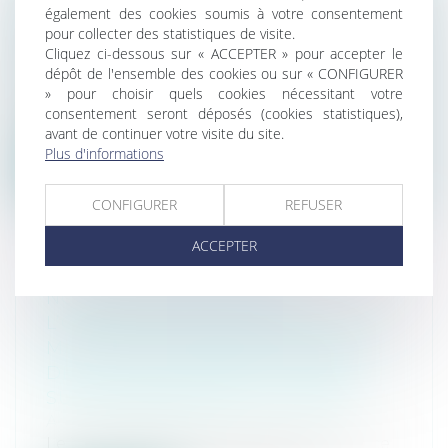
SYNDICS : QUE DEVIENNENT LES
également des cookies soumis à votre consentement
CONTRATS ECHUS EN PERIODE DE
pour collecter des statistiques de visite.
Cliquez ci-dessous sur « ACCEPTER » pour accepter le
CRISE SANITAIRE ?
dépôt de l'ensemble des cookies ou sur « CONFIGURER
Actus Denot Avocats
» pour choisir quels cookies nécessitant votre
L’ordonnance 2020-304 du 25 mars 2020
consentement seront déposés (cookies statistiques),
(article 22), modifiée par ordonnance d...
avant de continuer votre visite du site.
Plus d'informations
Lire la suite
CONFIGURER
REFUSER
ACCEPTER
NOUVELLE REFONTE DE
L’ORDONNANCE 2020-306 DU 25
MARS 2020 : PROROGATIONS DES
DELAIS JUDICIAIRES ET IMPACT
SUR L’EXIGIBILITE DES LOYERS
Actus Denot Avocats
Le 13 mai 2020, une nouvelle ordonnance