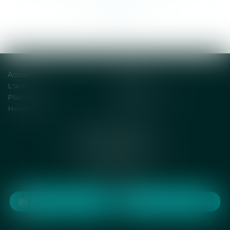
<<
<
...
62
63
64
65
66
67
68
...
>
>>
Accueil
Solutions
L'actu
Contact
Plan du site
Mentions légales
Honoraires
Articles
DENOT AVOCATS
6 rue Jean de la Fontaine
75016 PARIS
Tél :
01 75 77 71 54
NOUS CONTACTER
NOUS LOCALISER