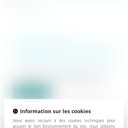
LA GARANTIE PERTE
D’EXPLOITATION FACE AU COVID 19
: UNE DECISION « COUP DE POING
» DU JUGE DES REFERES PARISIEN
Actus Denot Avocats
Le 22 mai 2020, le Tribunal de commerce
de PARIS statuant en matière de référ...
Lire la suite
Information sur les cookies
Nous avons recours à des cookies techniques pour
assurer le bon fonctionnement du site, nous utilisons