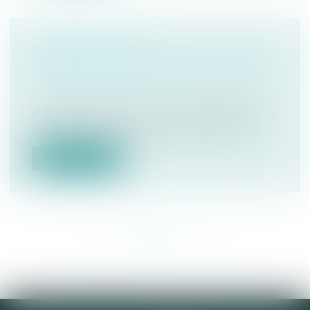
LOYERS COVID : LA
JURISPRUDENCE EST RÉAFFIRMÉE
!
Droit commercial
/
Baux commerciaux
Pendant la lutte contre la propagation du
coronavirus, de nombreuses mesures...
Lire la suite
<<
<
...
19
20
21
22
23
24
25
...
>
>>