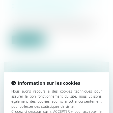
DROIT DE PRÉFÉRENCE DU
LOCATAIRE COMMERCIAL
Droit commercial
/
Baux commerciaux
Lorsqu’un bailleur envisage de vendre un
local à usage commercial ou artisana...
Lire la suite
CONSIGNATION DU LOYER : LE
JUGE DOIT RECHERCHER SI LE
Information sur les cookies
TROUBLE REND LE BIEN LOUÉ
Nous avons recours à des cookies techniques pour
IMPROPRE À L’USAGE AUQUEL IL
assurer le bon fonctionnement du site, nous utilisons
EST DESTINÉ
également des cookies soumis à votre consentement
Droit immobilier
pour collecter des statistiques de visite.
Dans une affaire portée à la connaissance
Cliquez ci-dessous sur « ACCEPTER » pour accepter le