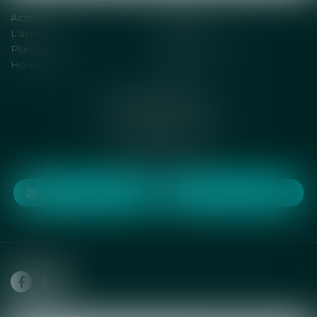
Accueil
Solutions
L'actu
Contact
Plan du site
Mentions légales
Honoraires
Articles
DENOT AVOCATS
6 rue Jean de la Fontaine
75016 PARIS
Tél :
01 75 77 71 54
NOUS CONTACTER
NOUS LOCALISER