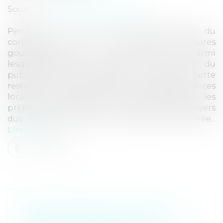
Source :
www.lemag-juridique.com
Pendant la lutte contre la propagation du
coronavirus, de nombreuses mesures
gouvernementales ont été prises, parmi
lesquelles figure l’interdiction de recevoir du
public pour de nombreux commerces. Cette
restriction a été source de contentieux entre ces
locataires commerciaux et les bailleurs, les
premiers sollicitant une exonération des loyers
dus aux seconds pour la période mentionnée...
Lire la suite
VENTE DE LOCAUX À USAGE
PROFESSIONNELS : EXCLUSION DU