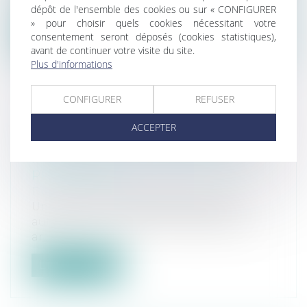
de la Cour de cassation le 6 juille...
dépôt de l'ensemble des cookies ou sur « CONFIGURER
» pour choisir quels cookies nécessitant votre
Lire la suite
consentement seront déposés (cookies statistiques),
avant de continuer votre visite du site.
Plus d'informations
CONFIGURER
REFUSER
LOYERS COMMERCIAUX IMPAYÉS
ACCEPTER
ET COVID-19 : DES EXCEPTIONS
POSSIBLES À LA PÉRIODE DE
PROTECTION
Droit commercial
/
Baux commerciaux
Une ordonnance de décembre 2019
autorisait un locataire à s’acquitter d’un
ar...
Lire la suite