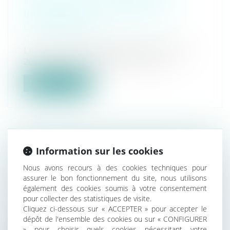
PRINCIPALES INNOVATIONS
INTÉRESSANT LE DROIT DE LA
COPROPRIÉTÉ
Droit immobilier
/
Copropriété
La loi « Climat et résilience » du 22 août
2021 tend, par diverses mesures d’...
Lire la suite
Information sur les cookies
OPPOSITION À LA DÉLIVRANCE
D'UN PERMIS DE CONSTRUIRE ET
Nous avons recours à des cookies techniques pour
INDEMNITÉ POUR RENONCIATION
assurer le bon fonctionnement du site, nous utilisons
également des cookies soumis à votre consentement
Droit immobilier
/
Cession et gestion
pour collecter des statistiques de visite.
d'immeuble
Cliquez ci-dessous sur « ACCEPTER » pour accepter le
Le propriétaire d'un immeuble, peut
dépôt de l'ensemble des cookies ou sur « CONFIGURER
intenter une action à l'encontre de la dé...
» pour choisir quels cookies nécessitant votre