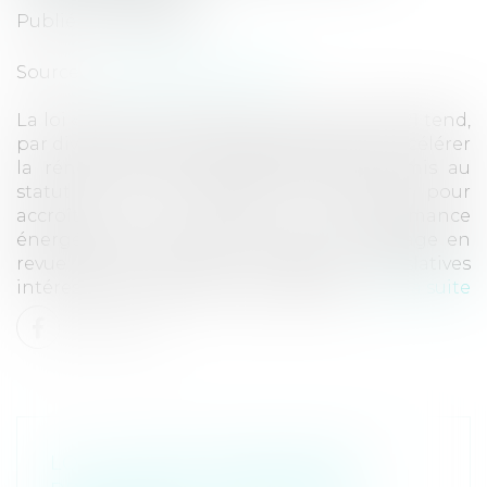
Publié le :
28/09/2021
Source :
www.dalloz-actualite.fr
La loi « Climat et résilience » du 22 août 2021 tend,
par diverses mesures d’inégale portée, à accélérer
la rénovation des immeubles bâtis soumis au
statut de la copropriété, en particulier pour
accroître leur niveau de performance
énergétique mais pas uniquement. Passage en
revue des principales innovations législatives
intéressant le droit de la copropriété...
Lire la suite
LOI « CLIMAT ET RÉSILIENCE » :