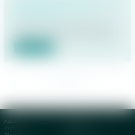
SONT LES OBLIGATIONS DU
PROPRIÉTAIRE ?
Droit immobilier
/
Baux d'habitation
Vous louez une location meublée comme
résidence principale ? Doit-il comporte...
Lire la suite
<<
<
...
57
58
59
60
61
62
63
...
>
>>
Accueil
Solutions
L'actu
Contact
Plan du site
Mentions légales