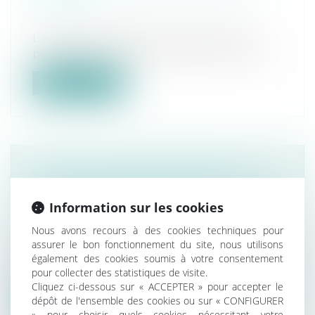
Droit immobilier
/
Cession et gestion
d'immeuble
Lorsque le mandat de vente prévoit un
prix de 80 € le mètre carré et une comm...
Lire la suite
TOUS LES COPROPRIÉTAIRES
DOIVENT RÉPARER LE PRÉJUDICE
Information sur les cookies
CAUSÉ PAR L’UN D’EUX
Droit immobilier
/
Copropriété
Nous avons recours à des cookies techniques pour
Des copropriétaires peuvent être
assurer le bon fonctionnement du site, nous utilisons
condamnés à réparer le préjudice causé
également des cookies soumis à votre consentement
pour collecter des statistiques de visite.
aux t...
Cliquez ci-dessous sur « ACCEPTER » pour accepter le
dépôt de l'ensemble des cookies ou sur « CONFIGURER
Lire la suite
» pour choisir quels cookies nécessitant votre