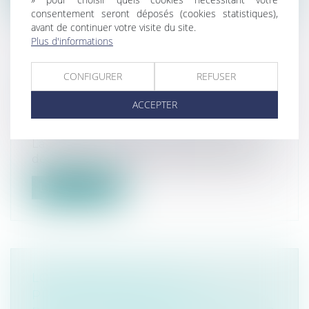
consentement seront déposés (cookies statistiques),
avant de continuer votre visite du site.
Plus d'informations
CONFIGURER
REFUSER
FRANCE RÉNOV : LE SERVICE
PUBLIC DE LA RÉNOVATION DE
ACCEPTER
L’HABITAT
Droit immobilier
/
Droit de la construction
La plateforme France-renov.gouv.fr est
désormais en ligne pour informer, guid...
Lire la suite
LOC’AVANTAGES : LES
PROPRIÉTAIRES BAILLEURS