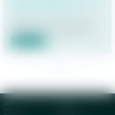
PEUVENT DÉPOSER LEUR DOSSIER
SUR LA PLATEFORME
Droit immobilier
/
Cession et gestion
d'immeuble
Depuis le 1er avril 2022, la plateforme de
de l’Agence nationale de l’habitat...
Lire la suite
<<
<
...
43
44
45
46
47
48
49
...
>
>>
Accueil
Solutions
L'actu
Contact