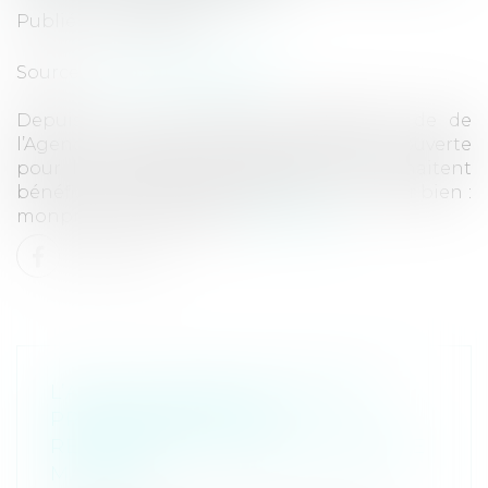
Publié le :
28/05/2022
Source :
www.ecologie.gouv.fr
Depuis le 1er avril 2022, la plateforme de de
l’Agence nationale de l’habitat (Anah) est ouverte
pour les propriétaires bailleurs qui souhaitent
bénéficier de Loc’Avantages pour louer leur bien :
monprojet.anah.gouv.fr
Lire la suite
L’AGENT IMMOBILIER NE PEUT
PRÉTENDRE QU’À LA
RÉMUNÉRATION PRÉVUE DANS LE
MANDAT