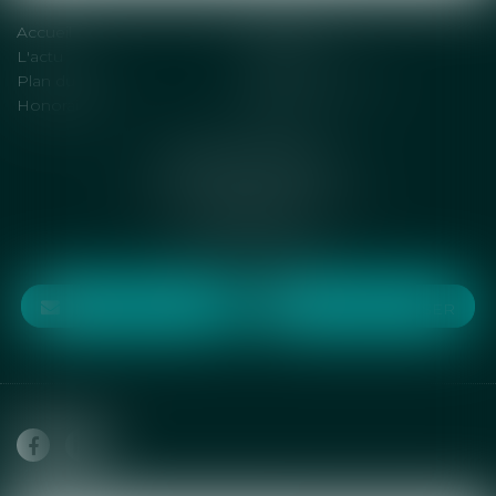
Accueil
Solutions
L'actu
Contact
Plan du site
Mentions légales
Honoraires
Articles
DENOT AVOCATS
6 rue Jean de la Fontaine
75016 PARIS
Tél :
01 75 77 71 54
NOUS CONTACTER
NOUS LOCALISER