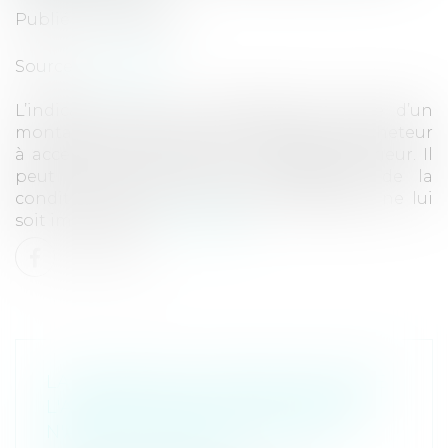
Publié le :
31/01/2023
Source :
www.efl.fr
L’indication dans la promesse de vente d’un
montant maximal du prêt n’oblige pas l’acheteur
à accepter toute offre d’un montant inférieur. Il
peut refuser sans que la défaillance de la
condition, rendant la promesse caduque, ne lui
soit imputable...
Lire la suite
LA REQUÊTE EN DÉSIGNATION DE
L'ADMINISTRATEUR PROVISOIRE
N'A PAS À ÊTRE NOTIFIÉE AUX