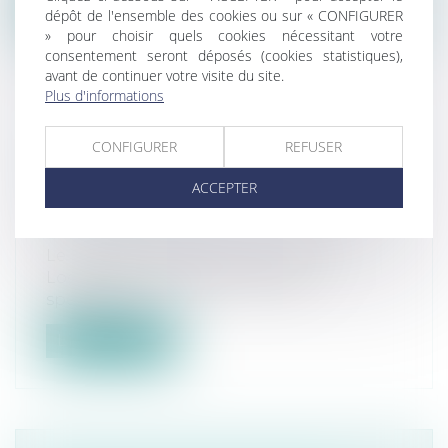
Lire la suite
dépôt de l'ensemble des cookies ou sur « CONFIGURER
» pour choisir quels cookies nécessitant votre
consentement seront déposés (cookies statistiques),
avant de continuer votre visite du site.
Plus d'informations
RAPPEL DES MESURES DESTINÉES
CONFIGURER
REFUSER
À LUTTER CONTRE LES PASSOIRES
ÉNERGÉTIQUES
ACCEPTER
Droit immobilier
/
Cession et gestion
d'immeuble
Le ministre chargé de la Ville et du
Logement rappelle les mesures
spécifique...
Lire la suite