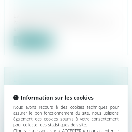
COPROPRIÉTAIRES
Droit immobilier
/
Copropriété
La requête en désignation de
l'administrateur provisoire d'un syndicat
en dif...
Lire la suite
L’ACHETEUR QUI REFUSE UN PRÊT
INFÉRIEUR AU MONTANT MAXIMAL
PRÉVU DANS LA PROMESSE N’EST
Information sur les cookies
PAS FAUTIF
Nous avons recours à des cookies techniques pour
Droit immobilier
/
Droit de la propriété
assurer le bon fonctionnement du site, nous utilisons
L’indication dans la promesse de vente
également des cookies soumis à votre consentement
d’un montant maximal du prêt n’oblige...
pour collecter des statistiques de visite.
Cliquez ci-dessous sur « ACCEPTER » pour accepter le