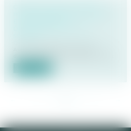
CONVENTION RÉGLEMENTÉE :
INTÉRÊT INDIRECT DU DIRIGEANT
ET CONSÉQUENCES
DOMMAGEABLES POUR LA
SOCIÉTÉ
Droit commercial
/
Baux commerciaux
A un intérêt indirect au contrat le
directeur général d'une SA ayant privilég...
Lire la suite
<<
<
...
29
30
31
32
33
34
35
...
>
>>