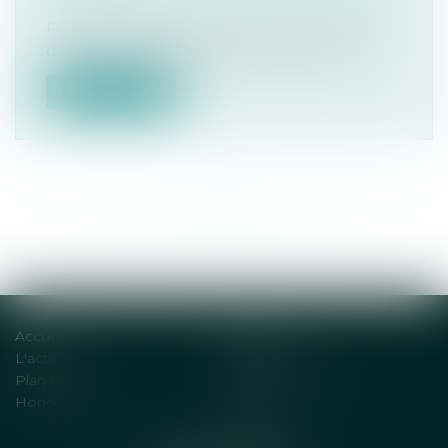
Droit immobilier
/
Droit de la construction
Pour retenir la faute d’un diagnostiqueur
d’amiante, le juge peut tenir compt...
Lire la suite
<<
<
...
34
35
36
37
38
39
40
...
>
>>
Accueil
Solutions
L'actu
Contact
Plan du site
Mentions légales
Honoraires
Articles