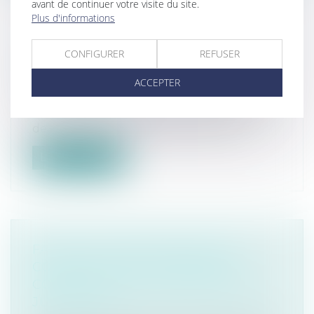
avant de continuer votre visite du site.
Plus d'informations
LES ASSURANCES INDISPENSABLES
CONFIGURER
REFUSER
QUAND ON EST PROPRIÉTAIRE-
BAILLEUR
ACCEPTER
Droit immobilier
/
Baux d'habitation
Investir dans l’immobilier locatif permet
de se constituer un patrimoine, de...
Lire la suite
FAUTE D’UN CONSTRUCTEUR :
CONDITIONS DE LA PRISE EN
COMPTE D’UNE EXPERTISE NON
JUDICIAIRE