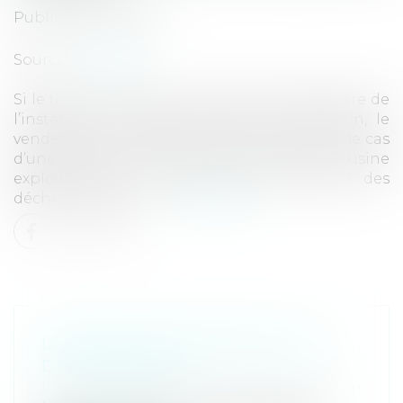
Publié le :
09/11/2022
Source :
www.efl.fr
Si le terrain vendu est inclus dans le périmètre de
l’installation classée soumise à autorisation, le
vendeur doit en informer l’acheteur. Tel est le cas
d’une parcelle constituant l’entrée d’une usine
exploitée pour une activité de traitement des
déchets d’usines à …
Lire la suite
LA RÉNOVATION ÉNERGÉTIQUE
DES BÂTIMENTS
Droit immobilier
/
Droit de la construction