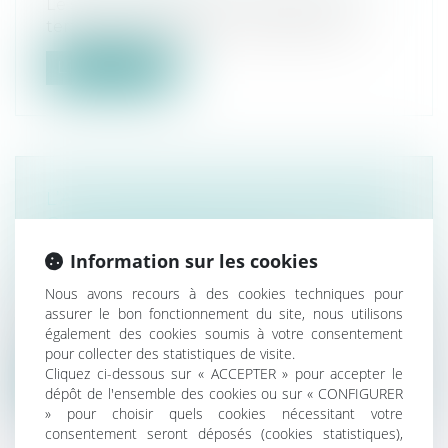
Le secteur du bâtiment, résidentiel et
tertiaire, constitue en France la prem...
Lire la suite
L’ACHETEUR DOIT ÊTRE INFORMÉ
QUE LE TERRAIN EST INCLUS DANS
LE PÉRIMÈTRE D’UNE
Information sur les cookies
INSTALLATION CLASSÉE
Nous avons recours à des cookies techniques pour
Droit immobilier
/
Droit de la propriété
assurer le bon fonctionnement du site, nous utilisons
Si le terrain vendu est inclus dans le
également des cookies soumis à votre consentement
périmètre de l’installation classée so...
pour collecter des statistiques de visite.
Cliquez ci-dessous sur « ACCEPTER » pour accepter le
Lire la suite
dépôt de l'ensemble des cookies ou sur « CONFIGURER
» pour choisir quels cookies nécessitant votre
consentement seront déposés (cookies statistiques),